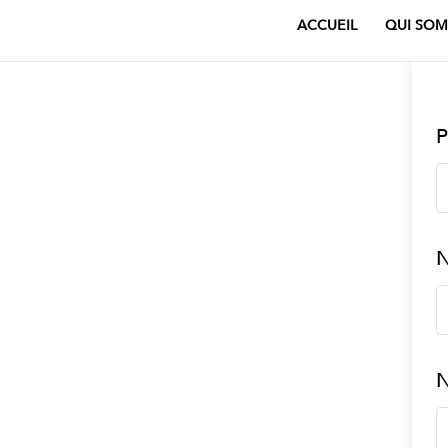
ACCUEIL
QUI SOM
P
N
N