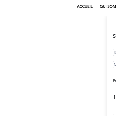
ACCUEIL
QUI SOM
S
P