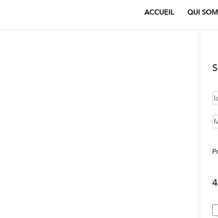
ACCUEIL
QUI SOM
S
P