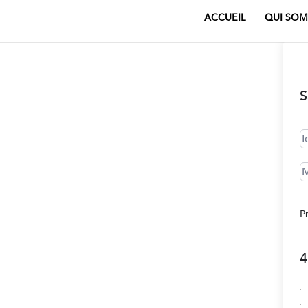
ACCUEIL
QUI SOM
S
P