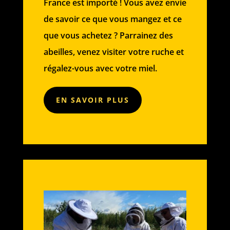
France est importé ! Vous avez envie
de savoir ce que vous mangez et ce
que vous achetez ? Parrainez des
abeilles, venez visiter votre ruche et
régalez-vous avec votre miel.
EN SAVOIR PLUS